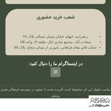
شعب خرید حضوری
زعفرانیه، انتهای خیابان پسیان شمالی پلاک ۳۸
سعادت آباد، مجتمع تجاری اپال، طبقه H، واحد H8
خیابان قائم مقام فراهانی، پایین‌تر از میدان شعاع، پلاک 86
در اینستاگرام ما را دنبال کنید:
تمامی حقوق این اثر محفوظ است
آفریده شده با عشق در
موسسه فرهنگی هنری
رویش
خانه
فروشگاه
وبلاگ
حساب کاربری من