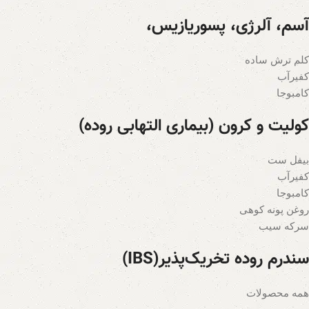
آسم، آلرژی، پسوریازیس،
کلم ترش ساده
کفیرآب
کامبوجا
کولیت و کرون (بیماری التهابی روده)
بیفل ست
کفیرآب
کامبوجا
روغن پونه کوهی
سرکه سیب
سندرم روده تخریک‌پذیر(IBS)
همه محصولات