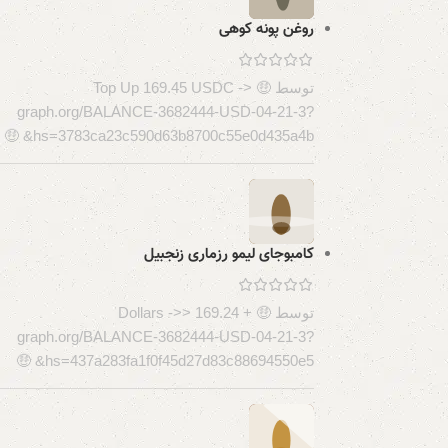
روغن پونه کوهی
توسط 🤑 Top Up 169.45 USDC ->
graph.org/BALANCE-3682444-USD-04-21-3?
hs=3783ca23c590d63b8700c55e0d435a4b& 🤑
کامبوجای لیمو رزماری زنجبیل
توسط 🤑 + 169.24 Dollars ->>
graph.org/BALANCE-3682444-USD-04-21-3?
hs=437a283fa1f0f45d27d83c88694550e5& 🤑