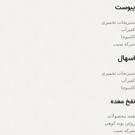
یبوست
سبزیجات تخمیری
کفیرآب
کامبوجا
سرکه سیب
اسهال
سبزیجات تخمیری
کفیرآب
کامبوجا
نفخ معده
همه محصولات
روغن پونه کوهی
سرکه سیب