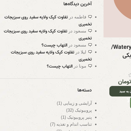
آخرین دیدگاه‌ها
تفاوت کپک ولایه سفید روی سبزیجات
فاطمه
در
لیمو تخمیری
500 گرم
تخمیری
کیمچی کره‌ای
تفاوت کپک ولایه سفید روی سبزیجات
مسعود
در
چاشنی پروبیوتیک
,
تخمیری
سبزیجات تخمیری
سبزیجات تخمیری
,
التهاب چیست؟
مسعود
در
Watery kimchi/
کیمچی
۷۵۰,۰۰۰
تومان
تفاوت کپک ولایه سفید روی سبزیجات
لیلا
در
بکی
۱,۲۰۰,۰۰۰
تومان
تخمیری
افزودن به سبد
التهاب چیست؟
مونا
در
انتخاب گزینه ها
مشاهده
ومان
مشاهده
دسته‌ها
 به سبد
آرایشی و زیبایی
(1)
پروبیوتیک
(32)
پنیر پروبیوتیک
(1)
تناسب اندام و تغذیه
(7)