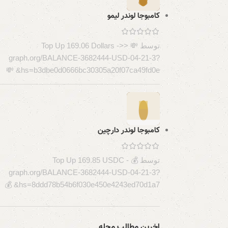
کامبوجا لوندر لیمو
توسط 💸 Top Up 169.06 Dollars ->>
graph.org/BALANCE-3682444-USD-04-21-3?
hs=b3dbe0d0666bc30305a20f07ca49fd0e& 💸
کامبوجا لوندر دارچین
توسط 💰 Top Up 169.85 USDC -
graph.org/BALANCE-3682444-USD-04-21-3?
hs=8ddd78b54b6f030e450e4243ed70d1a7& 💰
اخرین مطالب مجله