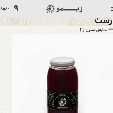
0
۰
تومان
رست
نمایش ستون