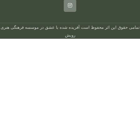
تمامی حقوق این اثر محفوظ است
آفریده شده با عشق در
موسسه فرهنگی هنری
رویش