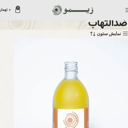
0
۰
تومان
ضدالتهاب
نمایش ستون