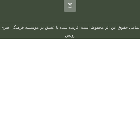
تمامی حقوق این اثر محفوظ است
آفریده شده با عشق در
موسسه فرهنگی هنری
رویش