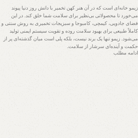
زیمو خانه‌ای است که در آن هنر کهن تخمیر با دانش روز دنیا پیوند
می‌خورد تا محصولاتی بی‌نظیر برای سلامت شما خلق کند. در این
فضای جادویی، کیمچی، کامبوجا و سبزیجات تخمیری به روش سنتی و
کاملاً طبیعی برای بهبود سلامت روده و تقویت سیستم ایمنی تولید
می‌شود. زیمو تنها یک برند نیست، بلکه پلی است میان گذشته‌ای پر از
حکمت و آینده‌ای سرشار از سلامت.
ادامه مطلب
تیم متخصصان زیمو با بهره‌گیری از روش‌های نوین و حفظ اصالت
فرآیندهای تخمیر، محصولاتی با بالاترین سطح خواص تغذیه‌ای تولید
می‌کند. اینجا جایی است که هر قطره سرکه سیب، هر برگ سبزی
تخمیری و هر جرعه نوشیدنی پروبیوتیک، داستانی از عشق به طبیعت و
علاقه به سلامت انسان روایت می‌کند. با زیمو، شما نه تنها محصولی
خریداری می‌کنید، بلکه سبک زندگی‌ای طبیعی و پایدار را انتخاب
می‌کنید که ریشه در فرهنگ اصیل و شاخه در آسمان علم امروز دارد.