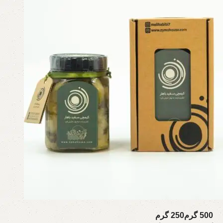
500 گرم
250 گرم