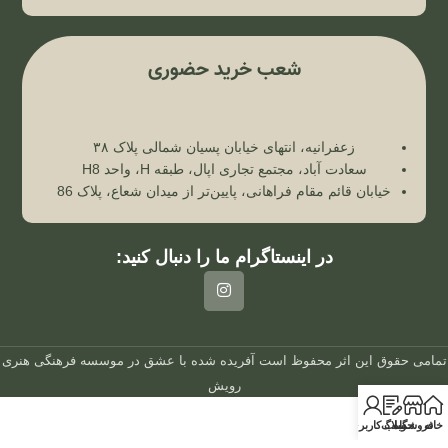
شعب خرید حضوری
زعفرانیه، انتهای خیابان پسیان شمالی پلاک ۳۸
سعادت آباد، مجتمع تجاری اپال، طبقه H، واحد H8
خیابان قائم مقام فراهانی، پایین‌تر از میدان شعاع، پلاک 86
در اینستاگرام ما را دنبال کنید:
تمامی حقوق این اثر محفوظ است
آفریده شده با عشق در
موسسه فرهنگی هنری
رویش
خانه
فروشگاه
وبلاگ
حساب کاربری من