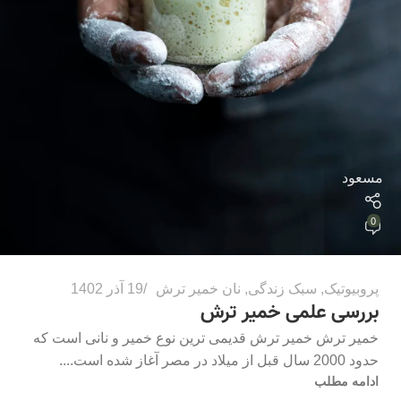
مسعود
0
پروبیوتیک
,
سبک زندگی
,
نان خمیر ترش
19 آذر 1402
بررسی علمی خمیر ترش
خمیر ترش خمیر ترش قدیمی ترین نوع خمیر و نانی است که
حدود 2000 سال قبل از میلاد در مصر آغاز شده است....
ادامه مطلب