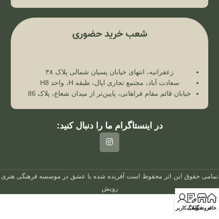
شعب خرید حضوری
زعفرانیه، انتهای خیابان پسیان شمالی پلاک ۳۸
سعادت آباد، مجتمع تجاری اپال، طبقه H، واحد H8
خیابان قائم مقام فراهانی، پایین‌تر از میدان شعاع، پلاک 86
در اینستاگرام ما را دنبال کنید:
تمامی حقوق این اثر محفوظ است
آفریده شده با عشق در
موسسه فرهنگی هنری
رویش
خانه
فروشگاه
وبلاگ
حساب کاربری من