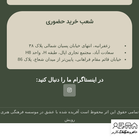
شعب خرید حضوری
زعفرانیه، انتهای خیابان پسیان شمالی پلاک ۳۸
سعادت آباد، مجتمع تجاری اپال، طبقه H، واحد H8
خیابان قائم مقام فراهانی، پایین‌تر از میدان شعاع، پلاک 86
در اینستاگرام ما را دنبال کنید:
تمامی حقوق این اثر محفوظ است
آفریده شده با عشق در
موسسه فرهنگی هنری
رویش
خانه
فروشگاه
وبلاگ
حساب کاربری من