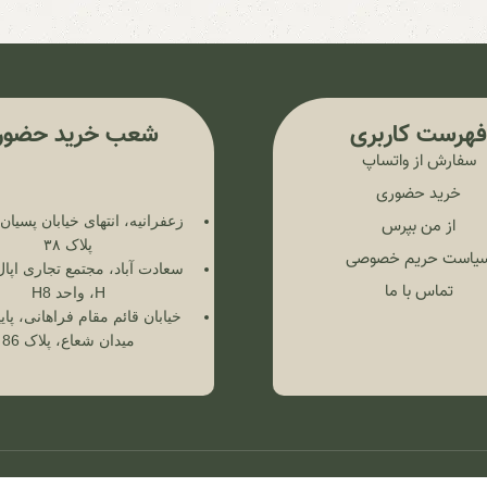
هرست کاربری
شعب خرید حضور
سفارش از واتساپ
خرید حضوری
زعفرانیه، انتهای خیابان پسیا
از من بپرس
پلاک ۳۸
یاست حریم خصوصی
سعادت آباد، مجتمع تجاری اپال
تماس با ما
H، واحد H8
خیابان قائم مقام فراهانی، پایی
میدان شعاع، پلاک 86