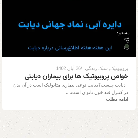
مسعود
0
پروبیوتیک
,
سبک زندگی
26 آبان 1402
خواص پروبیوتیک ها برای بیماران دیابتی
دیابت چیست؟دیابت نوعی بیماری متابولیک است در آن بدن
در کنترل قند خون ناتوان است....
ادامه مطلب