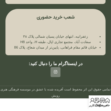
شعب خرید حضوری
زعفرانیه، انتهای خیابان پسیان شمالی پلاک ۳۸
سعادت آباد، مجتمع تجاری اپال، طبقه H، واحد H8
خیابان قائم مقام فراهانی، پایین‌تر از میدان شعاع، پلاک 86
در اینستاگرام ما را دنبال کنید:
تمامی حقوق این اثر محفوظ است
آفریده شده با عشق در
موسسه فرهنگی هنری
رویش
خانه
فروشگاه
وبلاگ
حساب کاربری من