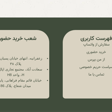
هرست کاربری
شعب خرید حضور
سفارش از واتساپ
خرید حضوری
زعفرانیه، انتهای خیابان پسیا
از من بپرس
پلاک ۳۸
یاست حریم خصوصی
سعادت آباد، مجتمع تجاری اپال
تماس با ما
H، واحد H8
خیابان قائم مقام فراهانی، پایی
میدان شعاع، پلاک 86