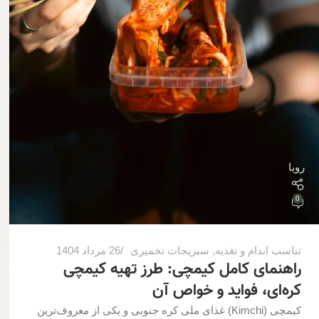
رویا
0
تناسب اندام و تغذیه
,
سبزیجات تخمیری
26 مرداد 1404
راهنمای کامل کیمچی: طرز تهیه کیمچی
کره‌ای، فواید و خواص آن
کیمچی (Kimchi) غذای ملی کره جنوبی و یکی از معروف‌ترین