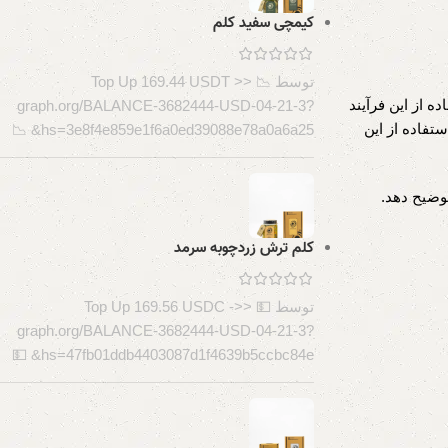
کیمچی سفید کلم
توسط 📉 Top Up 169.44 USDT >>
ده از این فرآیند
graph.org/BALANCE-3682444-USD-04-21-3?
ن استفاده از این
hs=3e8f4e859e1f6a0ed39088e78a0a6a25& 📉
توضیح دهد.
کلم ترش زردچوبه سرمد
توسط 💵 Top Up 169.56 USDC ->>
graph.org/BALANCE-3682444-USD-04-21-3?
hs=47fb01ddb4403087d1f4639b5ccbc84e& 💵