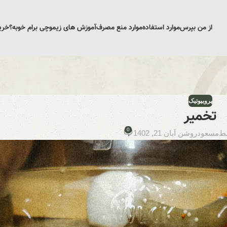
از من بپرس
موارد استفاده
موارد منع مصرف
آموزش های زیمو
چی برام خوبه؟
خری
پروبیوتیک
تخمیر
0
ط
مسعود
روشن آبان 21, 1402