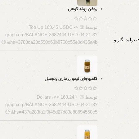
روغن پونه کوهی
توسط 🤑 Top Up 169.45 USDC ->
graph.org/BALANCE-3682444-USD-04-21-3?
تولید گاز و
hs=3783ca23c590d63b8700c55e0d435a4b& 🤑
کامبوجای لیمو رزماری زنجبیل
توسط 🤑 + 169.24 Dollars ->>
graph.org/BALANCE-3682444-USD-04-21-3?
hs=437a283fa1f0f45d27d83c88694550e5& 🤑