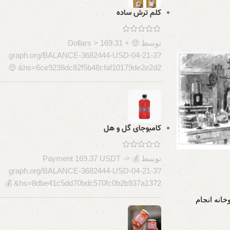
کلم ترش ساده
توسط 🤑 + 169.31 Dollars >
graph.org/BALANCE-3682444-USD-04-21-3?
hs=6ce9238dc82f5b48cfaf10179de2e2d2& 🤑
کامبوجای گل و هل
توسط 💰 Payment 169.37 USDT ->
graph.org/BALANCE-3682444-USD-04-21-3?
hs=8dbe41c5dd70bdc570fc0b2b937a1372& 💰
خانه انجام