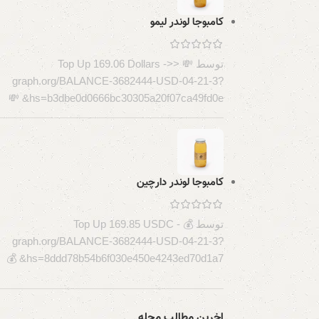
کامبوجا لوندر لیمو
توسط 💸 Top Up 169.06 Dollars ->>
graph.org/BALANCE-3682444-USD-04-21-3?
hs=b3dbe0d0666bc30305a20f07ca49fd0e& 💸
کامبوجا لوندر دارچین
توسط 💰 Top Up 169.85 USDC -
graph.org/BALANCE-3682444-USD-04-21-3?
hs=8ddd78b54b6f030e450e4243ed70d1a7& 💰
اخرین مطالب مجله