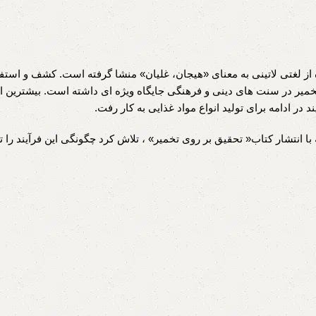
. این واژه از لغتی لاتینی به معنای «هیجان، غلیان» منشا گرفته است. کشف و استفا
یش در چین باز میگردد. تخمیر در سنت های دینی و فرهنگی جایگاه ویژه ای داشته است. بیشتری
د در ادامه برای تولید انواع مواد غذایی به کار رفت.
ا انتشار کتاب« تحقیق بر روی تخمیر» ، تلاش کرد چگونگی این فرآیند را 