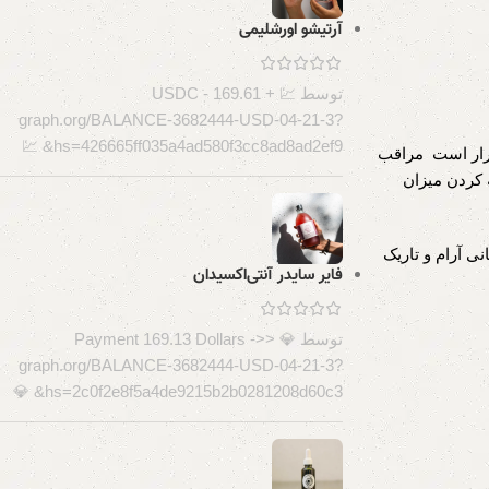
آرتیشو اورشلیمی
توسط 💹 + 169.61 USDC -
graph.org/BALANCE-3682444-USD-04-21-3?
hs=426665ff035a4ad580f3cc8ad8ad2ef9& 💹
 قرار است مراقب
 کردن میزان
سب ( بین ۱۲ تا ۲۱ درجه سانتی گراد) در مکانی آرام و تاریک
فایر سایدر آنتی‌اکسیدان
توسط 💎 Payment 169.13 Dollars ->>
graph.org/BALANCE-3682444-USD-04-21-3?
hs=2c0f2e8f5a4de9215b2b0281208d60c3& 💎