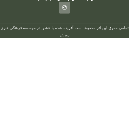
تمامی حقوق این اثر محفوظ است
آفریده شده با عشق در
موسسه فرهنگی هنری
رویش