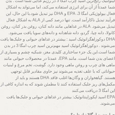
لینولنیک رایج‌ترین اسید چرب امگا 3 در رژیم غذایی شما است . بدن
شما عمدتاً از آن برای انرژی استفاده می‌کند، اما می‌تواند به اشکال
فعال بیولوژیکی امگا 3، EPA و DHA نیز تبدیل شود.با این حال، این
فرآیند تبدیل ناکارآمد است. تنها درصد کمی از ALA به اشکال فعال
تبدیل می‌شود. ALA در غذاهایی مانند دانه کتان، روغن بذر کتان، روغن
کانولا، دانه چیا، گردو، دانه شاهدانه و دانه‌های سویا یافت می‌شود.
DHA دوکوزاهگزانوئیک اسید : بیشتر در غذاهای حیوانی و جلبک‌ها یافت
می‌شوند . دوکوزاهگزانوئیک اسید مهم‌ترین اسید چرب امگا 3 در بدن
شما است.این یک جزء ساختاری کلیدی مغز، شبکیه چشم و بسیاری از
اعضای بدن شما است. مانند EPA، عمدتا در محصولات حیوانی مانند
ماهی های چرب و روغن ماهی وجود دارد. گوشت، تخم مرغ و لبنیات
حیواناتی که با علف تغذیه می‌شوند نیز حاوی مقادیر قابل توجهی
هستند. گیاهخواران و وگان‌ها اغلب فاقد DHA هستند و باید از
مکمل‌های ریز جلبک استفاده کنند تا مطمئن شوند که به اندازه کافی از
این امگا 3 دریافت می‌کنند
EPA اسید ایکوزاپنتانوئیک: بیشتر در غذاهای حیوانی و جلبک‌ها یافت
می‌شوند.
چرا بدن به امگا3 نیاز دارد؟