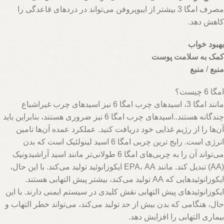
مصرف امگا 3 بیشتر از ایبوپروفن می‌تواند در دردهای قاعدگی را
کاهش دهد.
بهبود خواب
کمک به سلامت پوست
منبع
/
منبع
امگا 6 چیست؟
hs=8dbe41c5dd70bdc570fc0b2b937a1372&
مانند امگا 3، اسیدهای چرب امگا 6 نیز اسیدهای چرب غیراشباع
چندگانه هستند..اسیدهای چرب امگا 6 نیز ضروری هستند، بنابراین باید
آن‌ها را از رژیم غذایی خود دریافت کنید. عملکرد عمده آن‌ها تامین
انرژی است. رایج ترین چربی امگا 6 اسید لینولئیک است که بدن
می‌تواند آن را به چربی‌های امگا 6 طولانی‌تر مانند اسید آراشیدونیک
(AA) تبدیل کند. مانند EPA، AA ایکوزانوئید تولید می‌کند. با این حال،
ایکوزانوئیدهایی که AA تولید می‌کند، بیشتر پیش التهابی هستند.
ایکوزانوئیدهای پیش التهابی نقش کلیدی در سیستم ایمنی دارند. با این
حال، هنگامی که بدن بیش از حد تولید می‌کند، می‌تواند خطر التهاب و
بیماری التهابی را افزایش دهد.