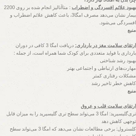
بهبود علائم افسردگی و اضطراب
: متاآنالیز انجام شده بر روی 2200
بیمار نشان می‌دهد مصرف امگا3، باعث کاهش علائم اضطراب و
افسردگی می‌شود.
منبع
ارتقای سلامت مغز در بارداری:
دریافت امگا 3 کافی در دوران
بارداری با فواید متعددی برای کودک شما همراه است، از جمله :
بهبود رشد شناختی
مهارت‌های ارتباطی و اجتماعی بهتر
مشکلات رفتاری کمتر
hs=3e8f4e859e1f6a0ed39088e78a0a6a25&
کاهش خطر تاخیر رشد
منبع
ارتقای سلامت قلب و عروق
تری‌گلیسیرید: امگا 3 می‌تواند سطح تری گلیسیرید را به میزان قابل
توجهی کاهش دهد
کلسترول: برخی مطالعات نشان می‌دهد که امگا 3 می‌تواند سطح