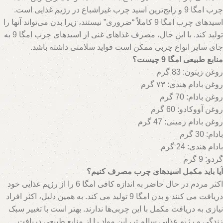
چرب امگا 9 و رایج‌ترین اسید چرب غیراشباع در رژیم غذایی است.
اسیدهای چرب امگا 9 کاملاً “ضروری” نیستند، زیرا بدن می‌تواند آنها را
تولید کند. با این حال، مصرف غذاهای غنی از اسیدهای چرب امگا 9 به
جای سایر انواع چربی ممکن است فواید سلامتی داشته باشد.
منابع طبیعی امگا 9 چیست؟
روغن زیتون: 83 گرم
روغن بادام هندی: ۷۳ گرم
روغن بادام: 70 گرم
روغن آووکادو: 60 گرم
روغن بادام زمینی: 47 گرم
hs=b3dbe0d0666bc30305a20f07ca49fd0e&
بادام: 30 گرم
بادام هندی: 24 گرم
گردو: 9 گرم
آیا باید مکمل اسیدهای چرب مصرف کنیم؟
اکثر مردم در حال حاضر به اندازه کافی امگا 6 را از رژیم غذایی خود
دریافت می کنند و بدن امگا 9 تولید می کند. به همین دلیل، اکثر افراد
نیازی به دریافت مکمل با این چربی‌ها ندارند. بهتر است با تغییر سبک
زندگی و رژیم غذایی سالم تر، این مواد را از منابع طبیعی دریافت