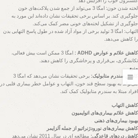
کلسترول خوب را افزایش دهد
لخته شدن خون: امگا 3 می‌تواند از جمع شدن پلاکت‌های خون
جلوگیری کند. بر اساس برخی تحقیقات نشان داده‌اند این مورد به
جلوگیری از تشکیل لخته‌های خونی مضر کمک می‌کند.
hs=47fb01ddb4403087d1f4639b5ccbc84e&
التهاب: امگا 3 تولید برخی از مواد آزاد شده در طول پاسخ التهابی بدن
را کاهش می‌دهد.
کاهش علائم و عوارض
ADHD
:
امگا 3 ممکن است بیش فعالی،
تکانشگری، بی‌قراری و پرخاشگری را کاهش دهند.
منبع
کاهش سندرم متابولیک:
برخی تحقیقات نشان می‌دهد که امگا 3
می‌تواند به بهبود سطح قند خون، التهاب و عوامل خطر بیماری قلبی در
افراد مبتلا به سندرم متابولیک کمک کند.
کاهش التهاب
hs=6ce9238dc82f5b48cfa
کاهش علائم بیماری‌های اتوایمیون
بهبود بیماری‌های ذهنی
کاهش بیماری‌های نورودژنراتیو از جمله آلزایمر
کاهش دردهای قاعدگی:
مطالعه ای در سال 2011 نشان می‌دهد