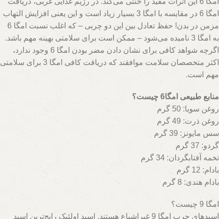
امگا 6 این اثرات مفید را خنثی می‌کند. در رژیم غذایی غربی، دریافت
امگا 6 در مقایسه با امگا 3 بسیار زیاد است و این یعنی افزایش التهاب
مزمن در بدن! حفظ تعادل بین این دو چربی – که اغلب نسبت امگا 6
به امگا 3 نامیده می‌شود – ممکن است برای سلامتی بهینه مهم باشد.
اگرچه شواهد کافی برای نشان دادن مضر بودن امگا 6 وجود ندارد،
اکثر متخصصان سلامت موافقند که دریافت کافی امگا 3 برای سلامتی
hs=3783ca23c590d63b8700c55e0d435a4b&
مهم است.
منابع طبیعی امگا6 چیست؟
روغن سویا: 50 گرم
روغن ذرت: 49 گرم
سس مایونز: 39 گرم
گردو: 37 گرم
تخمه آفتابگردان: 34 گرم
بادام: 12 گرم
بادام هندی: 8 گرم
امگا 9 چیست؟
hs=437a283fa1f0f45d27d83c8869
اسیدهای چرب امگا 9 غیراشباع هستند. اسید اولئیک رایج‌ترین اسید