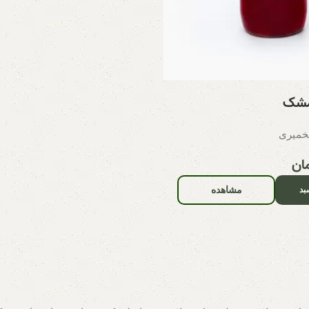
مشک
خمیری
ان
مشاهده
بد