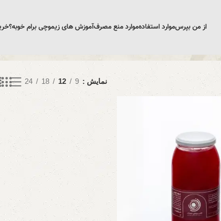
از من بپرس
موارد استفاده
موارد منع مصرف
آموزش های زیمو
چی برام خوبه؟
خری
نمایش
9
12
18
24