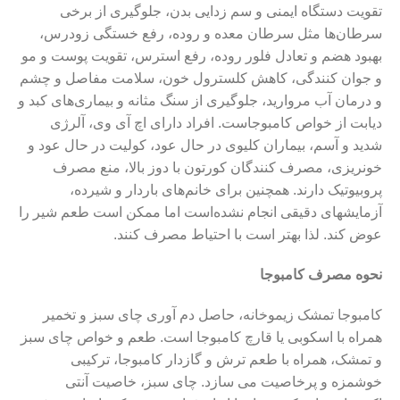
تقویت دستگاه ایمنی و سم زدایی بدن، جلوگیری از برخی
سرطان‌ها مثل سرطان معده و روده، رفع خستگی زودرس،
بهبود هضم و تعادل فلور روده، رفع استرس، تقویت پوست و مو
و جوان کنندگی، کاهش کلسترول خون، سلامت مفاصل و چشم
و درمان آب مروارید، جلوگیری از سنگ مثانه و بیماری‌های کبد و
دیابت از خواص کامبوجاست
.
افراد دارای اچ آی وی، آلرژی
شدید و آسم، بیماران کلیوی در حال عود، کولیت در حال عود و
خونریزی، مصرف کنندگان کورتون با دوز بالا، منع مصرف
پروبیوتیک دارند. همچنین برای خانم‌های باردار و شیرده،
آزمایشهای دقیقی انجام نشده‌است اما ممکن است طعم شیر را
عوض کند. لذا بهتر است با احتیاط مصرف کنند.
نحوه مصرف کامبوجا
کامبوجا تمشک زیموخانه، حاصل دم آوری چای سبز و تخمیر
همراه با اسکوبی یا قارچ کامبوجا است. طعم و خواص چای سبز
و تمشک، همراه با طعم ترش و گازدار کامبوجا، ترکیبی
خوشمزه و پرخاصیت می سازد. چای سبز، خاصیت آنتی