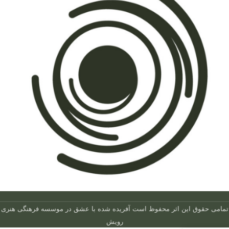
تمامی حقوق این اثر محفوظ است
آفریده شده با عشق در
موسسه فرهنگی هنری
رویش