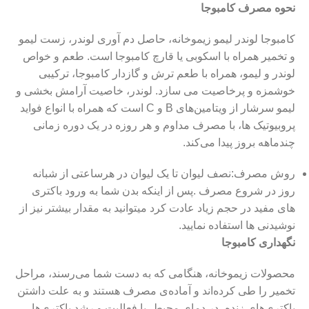
نحوه مصرف کامبوجا
کامبوجا لوندر لیمو زیموخانه، حاصل دم آوری لوندر، زست لیمو
و تخمیر همراه با اسکوبی یا قارچ کامبوجا است. طعم و خواص
لوندر و لیمو، همراه با طعم ترش و گازدار کامبوجا، ترکیبی
خوشمزه و پرخاصیت می سازد. لوندر، خاصیت آرامش بخشی و
لیمو سرشار از ویتامین‌های B و C است که همراه با انواع فواید
پروبیوتیک ها، با مصرف مداوم و هر روزه در یک دوره زمانی
چندماهه بروز پیدا می‌کند.
روش مصرف:نصف لیوان تا یک لیوان در هرساعتی از شبانه
روز در شروع مصرف .پس از اینکه بدن شما به ورود باکتری
های مفید در حجم زیاد عادت کرد میتوانید به مقدار بیشتر نیز از
نوشیدنی ها استفاده نمایید.
نگهداری کامبوجا
محصولات زیموخانه، هنگامی که به دست شما می‌رسند، مراحل
تخمیر را طی کرده‌اند و آماده‌ی مصرف هستند و به علت داشتن
باکتری‌های زنده، در دمای محیط، با فعالیت و رشد باکتری‌ها،